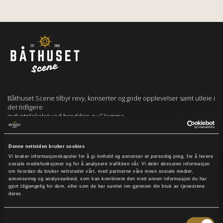
Båthuset Scene tilbyr revy, konserter og gode opplevelser samt utleie i
det tidligere
industrilokalet ved bredden av Glomma.
Velkommen!
Denne nettsiden bruker cookies
Vi bruker informasjonskapsler for å gi innhold og annonser et personlig preg, for å levere
sosiale mediefunksjoner og for å analysere trafikken vår. Vi deler dessuten informasjon
om hvordan du bruker nettstedet vårt, med partnerne våre innen sosiale medier,
annonsering og analysearbeid, som kan kombinere den med annen informasjon du har
Følg oss på:
gjort tilgjengelig for dem, eller som de har samlet inn gjennom din bruk av tjenestene
deres.
Samtykkevalg