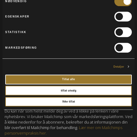
NØDVENDIG
EGENSKAPER
Meld deg på vårt nyhetsbrev
STATISTIKK
E-POST
*
MARKEDSFØRING
FORNAVN
Detaljer
Tillat alle
ETTERNAVN
tillat utvalg
Ikke tillat
Du kan når som helst melde deg av ved å klikke på lenken i våre
nyhetsbrev. Vi bruker Mailchimp som vår markedsføringsplattform. Ved
å klikke nedenfor for å abonnere, bekrefter du at informasjonen din
blir overført til Mailchimp for behandling.
Lær mer om Mailchimps
personvernpraksis her.