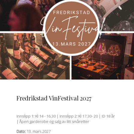
QUICK VIEW
Fredrikstad VinFestival 2027
Innslipp 1: Kl 14 - 16.30 | Innslipp 2: Kl 17.30- 20 | ID 18 år
| Åpen garderobe og salg av litt småretter
Dato:
13. mars 2027