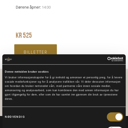
Dørene åpner:
14:00
KR
525
BILLETTER
Denne nettsiden bruker cookies
Vi bruker informasjonskapsler for å gi innhold og annonser et personlig preg, for å levere
sosiale mediefunksjoner og for å analysere trafikken vår. Vi deler dessuten informasjon
1
om hvordan du bruker nettstedet vårt, med partnerne våre innen sosiale medier,
annonsering og analysearbeid, som kan kombinere den med annen informasjon du har
gjort tilgjengelig for dem, eller som de har samlet inn gjennom din bruk av tjenestene
deres.
Samtykkevalg
NØDVENDIG