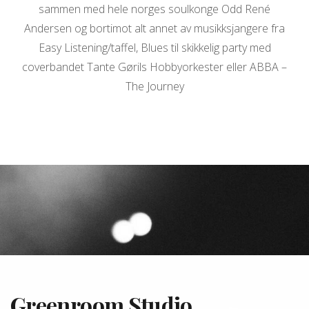
sammen med hele norges soulkonge Odd René
Andersen og bortimot alt annet av musikksjangere fra
Easy Listening/taffel, Blues til skikkelig party med
coverbandet Tante Gørils Hobbyorkester eller ABBA –
The Journey
Greenroom Studio