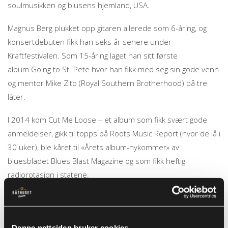
soulmusikken og blusens hjemland, USA.
Magnus Berg plukket opp gitaren allerede som 6-åring, og
konsertdebuten fikk han seks år senere under
Kraftfestivalen. Som 15-åring laget han sitt første
album Going to St. Pete hvor han fikk med seg sin gode venn
og mentor Mike Zito (Royal Southern Brotherhood) på tre
låter.
I 2014 kom Cut Me Loose – et album som fikk svært gode
anmeldelser, gikk til topps på Roots Music Report (hvor de lå i
30 uker), ble kåret til «Årets album-nykommer» av
bluesbladet Blues Blast Magazine og som fikk heftig
radiorotasjon i statene.
I september 2017 kom oppfølgeren “In My Shoes”. På dette
albumet har han lagt alt av coverlåter på hylla og byr for
første gang på et album med kun eget materiale. Albumet
Denne nettsiden bruker cookies