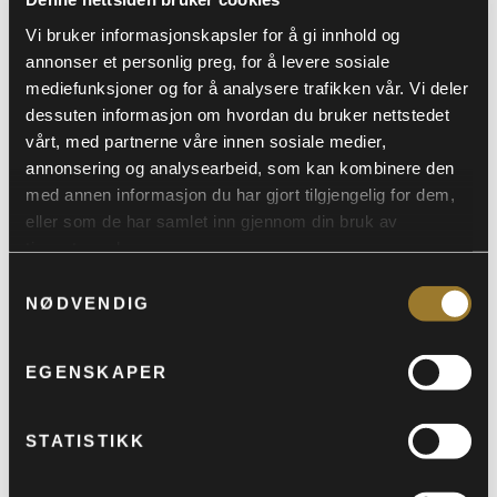
inneholder flere låter som virkelig understreker at Berg ikke
Vi bruker informasjonskapsler for å gi innhold og
bare kan sin blues, men også er en mann med dyp kunnskap
annonser et personlig preg, for å levere sosiale
og forståelse for vintage soulmusikk. Med seg på albumet In
mediefunksjoner og for å analysere trafikken vår. Vi deler
My Shoes har han, som alltid, bassist Bo Berg og
dessuten informasjon om hvordan du bruker nettstedet
vårt, med partnerne våre innen sosiale medier,
trommeslager Tomas Pettersen.
annonsering og analysearbeid, som kan kombinere den
Magnus slapp et album i 2019. Da krysser han over til et mer
med annen informasjon du har gjort tilgjengelig for dem,
eller som de har samlet inn gjennom din bruk av
“rocka” uttrykk ala inspirasjonskilder som Queens Of the
tjenestene deres.
Stone Age, Black Keys, Jack White/Whitestripe og AC/DC. Dette
Samtykkevalg
blir en sjangerkryssning av rock, disco, pop og selvfølgelig
NØDVENDIG
blues.
Begrenset antall plasser pga restriksjoner
EGENSKAPER
Har du/dere bestilt gratisbilletter i flere navn og vil sitte
STATISTIKK
sammen – da må dere ta kontakt med
agnethe@bathusetscene.no da det er forhåndsplassering