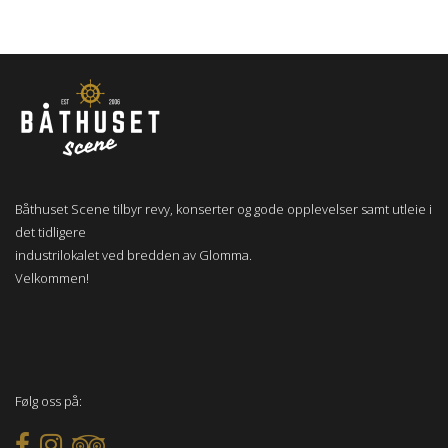
Båthuset Scene tilbyr revy, konserter og gode opplevelser samt utleie i
det tidligere
industrilokalet ved bredden av Glomma.
Velkommen!
Følg oss på: