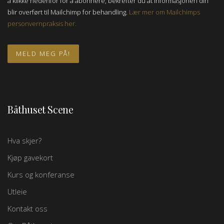
å klikke nedenfor for å abonnere, bekrefter du at informasjonen din
blir overført til Mailchimp for behandling.
Lær mer om Mailchimps
personvernpraksis her.
Båthuset Scene
Hva skjer?
Kjøp gavekort
Kurs og konferanse
Utleie
Kontakt oss