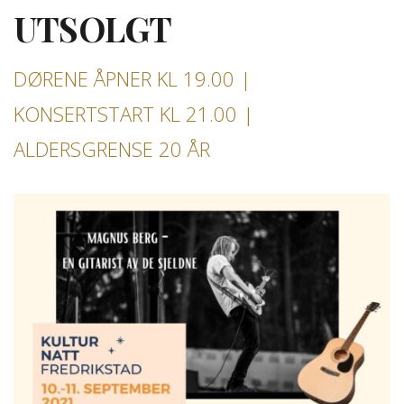
UTSOLGT
DØRENE ÅPNER KL 19.00 |
KONSERTSTART KL 21.00 |
ALDERSGRENSE 20 ÅR