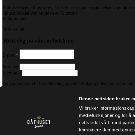
Båthuset Scene tilbyr revy, konserter og gode opplevelser samt utleie i 
industrilokalet ved bredden av Glomma.
Velkommen!
Følg oss på:
Meld deg på vårt nyhetsbrev
E-post
*
Fornavn
Etternavn
Du kan når som helst melde deg av ved å klikke på lenken i våre nyhe
overført til Mailchimp for behandling.
Lær mer om Mailchimps person
Denne nettsiden bruker c
Vi bruker informasjonskapsl
Båthuset Scene
mediefunksjoner og for å a
nettstedet vårt, med part
Hva skjer?
kombinere den med annen in
Kjøp gavekort