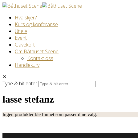
Hva skjer?
Kurs og konferanse
Utleie
Event
Gavekort
Om Båthuset Scene
Kontakt oss
Handlekurv
✕
Type & hit enter
lasse stefanz
Ingen produkter ble funnet som passer dine valg.