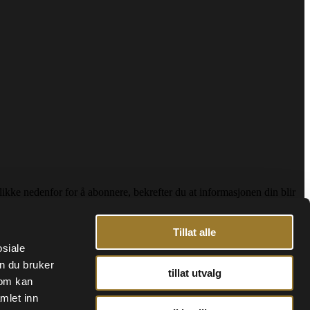
kke nedenfor for å abonnere, bekrefter du at informasjonen din blir
Tillat alle
osiale
n du bruker
tillat utvalg
som kan
mlet inn