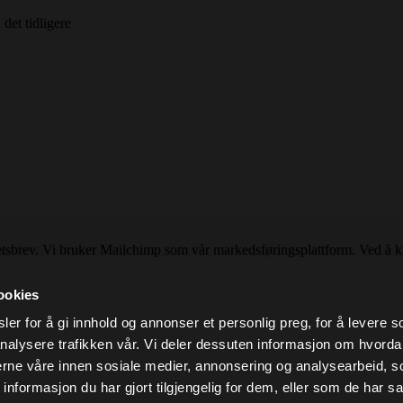
det tidligere
tsbrev. Vi bruker Mailchimp som vår markedsføringsplattform. Ved å kli
vernpraksis her.
ookies
er for å gi innhold og annonser et personlig preg, for å levere s
nalysere trafikken vår. Vi deler dessuten informasjon om hvorda
nerne våre innen sosiale medier, annonsering og analysearbeid, 
formasjon du har gjort tilgjengelig for dem, eller som de har sa