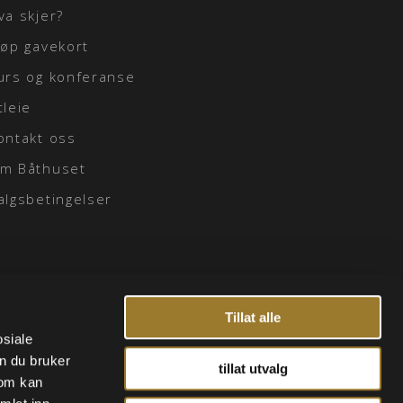
va skjer?
jøp gavekort
urs og konferanse
tleie
ontakt oss
m Båthuset
algsbetingelser
Tillat alle
osiale
n du bruker
tillat utvalg
som kan