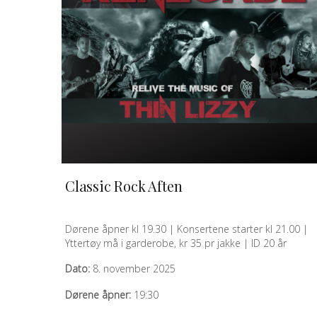
Classic Rock Aften
QUICK VIEW
Dørene åpner kl 19.30 | Konsertene starter kl 21.00 |
Yttertøy må i garderobe, kr 35 pr jakke | ID 20 år
Dato:
8. november 2025
Dørene åpner:
19:30