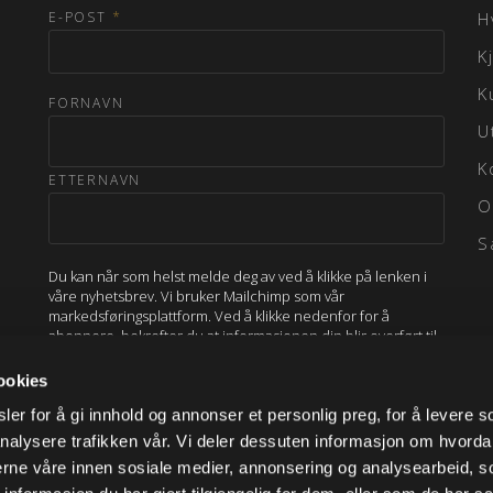
E-POST
*
H
K
K
FORNAVN
U
K
ETTERNAVN
O
S
Du kan når som helst melde deg av ved å klikke på lenken i
våre nyhetsbrev. Vi bruker Mailchimp som vår
markedsføringsplattform. Ved å klikke nedenfor for å
abonnere, bekrefter du at informasjonen din blir overført til
Mailchimp for behandling.
Lær mer om Mailchimps
personvernpraksis her.
ookies
er for å gi innhold og annonser et personlig preg, for å levere s
nalysere trafikken vår. Vi deler dessuten informasjon om hvorda
nerne våre innen sosiale medier, annonsering og analysearbeid, 