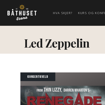
HVA SKJER?
KURS OG KONF
Led Zeppelin
KONSERTKVELD