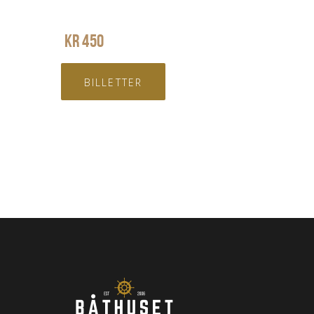
KR
450
BILLETTER