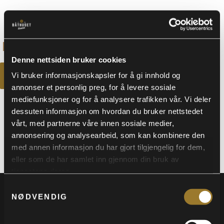
PRISOMRÅDE:
KR
262
KR
825
–
KR 262
Denne nettsiden bruker cookies
TIL
Vi bruker informasjonskapsler for å gi innhold og
BILLETTER
KR 825
annonser et personlig preg, for å levere sosiale
mediefunksjoner og for å analysere trafikken vår. Vi deler
dessuten informasjon om hvordan du bruker nettstedet
1
vårt, med partnerne våre innen sosiale medier,
annonsering og analysearbeid, som kan kombinere den
med annen informasjon du har gjort tilgjengelig for dem,
eller som de har samlet inn gjennom din bruk av
tjenestene deres.
Samtykkevalg
NØDVENDIG