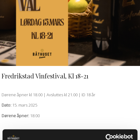
Fredrikstad Vinfestival, Kl 18-21
QUICK VIEW
Dørene åpner kl 18.00 | Avsluttes kl 21.00 | ID 18 år
Dato:
15. mars 2025
Dørene åpner:
18:00