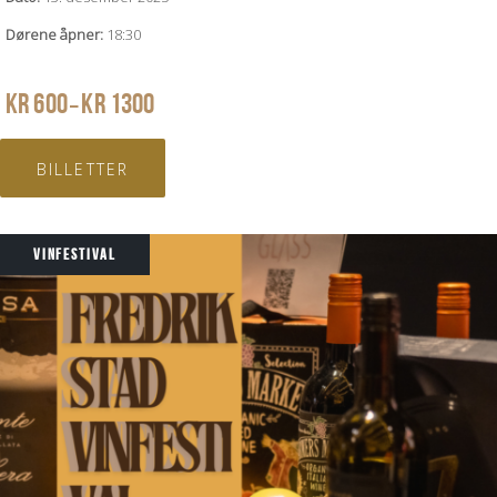
Dørene åpner:
18:30
PRISOMRÅDE:
KR
600
KR
1300
–
KR 600
TIL
BILLETTER
KR 1300
VINFESTIVAL