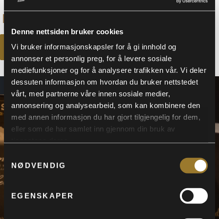
KR
495
Denne nettsiden bruker cookies
Vi bruker informasjonskapsler for å gi innhold og
BILLETTER
annonser et personlig preg, for å levere sosiale
mediefunksjoner og for å analysere trafikken vår. Vi deler
dessuten informasjon om hvordan du bruker nettstedet
LUKKET
vårt, med partnerne våre innen sosiale medier,
annonsering og analysearbeid, som kan kombinere den
med annen informasjon du har gjort tilgjengelig for dem,
eller som de har samlet inn gjennom din bruk av
tjenestene deres.
Samtykkevalg
NØDVENDIG
EGENSKAPER