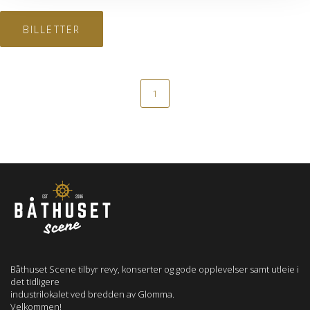
BILLETTER
1
Båthuset Scene tilbyr revy, konserter og gode opplevelser samt utleie i
det tidligere
industrilokalet ved bredden av Glomma.
Velkommen!