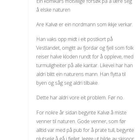
Ein komikars motvillige forsøk på å lære seg
å elske naturen
Are Kalvø er ein nordmann som ikkje verkar.
Han vaks opp midt i eit postkort på
Vestlandet, omgitt av fjordar og fjell som folk
reiser halve kloden rundt for å oppleve, med
turmuligheiter på alle kantar. Likevel har han
aldri blitt ein naturens mann. Han flytta til
byen og såg seg aldri tilbake.
Dette har aldri vore eit problem. Før no.
For nokre år sidan begynte Kalvø å miste
venner til naturen. Gode venner, som før
alltid var med på pub for å prate tull, begynte
plutselig å gå i fjellet, legge ut bilde av skispor,