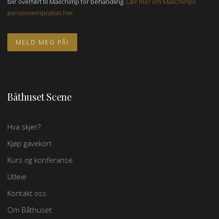
blir overført til Mailchimp for behandling.
Lær mer om Mailchimps
personvernpraksis her.
Båthuset Scene
Hva skjer?
Kjøp gavekort
Kurs og konferanse
Utleie
Kontakt oss
Om Båthuset