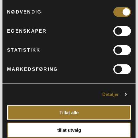
Samtykkevalg
NØDVENDIG
Denne kvelden fortel han om turen, om vår
tid, om naturen og om overraskande mykje
anna som du ikkje trudde hadde noko med
EGENSKAPER
saka å gjere. Det blir standup. Det blir vitsar.
Det blir tull. Det blir eit par uventa harde
STATISTIKK
utfall mot alle som liker fjell betre enn folk.
MARKEDSFØRING
BILLETTER
Detaljer
Tillat alle
tillat utvalg