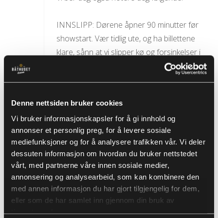
INNSLIPP: Dørene åpner 90 minutter før
showstart. Vær tidlig ute, og ha billettene
klare, sånn at vi slipper kø og forsinkelser i
døra.
Forestillingen starter presis.
Denne nettsiden bruker cookies
GARDEROBE: Det er garderobeplikt hos oss
Vi bruker informasjonskapsler for å gi innhold og
på vinteren for at det ikke skal henge jakker
annonser et personlig preg, for å levere sosiale
på stoler eller ligge jakker på gulvet ved en
mediefunksjoner og for å analysere trafikken vår. Vi deler
evnt evakuering og for å sikre at de ansatte
dessuten informasjon om hvordan du bruker nettstedet
ikke snubler når de serverer.
vårt, med partnerne våre innen sosiale medier,
Betales helst kontant eller VIPPS til 130674..
annonsering og analysearbeid, som kan kombinere den
Kr 30 pr jakke.
med annen informasjon du har gjort tilgjengelig for dem,
eller som de har samlet inn gjennom din bruk av
tjenestene deres.
PLASSERING: Hvis noen ønsker å sitte