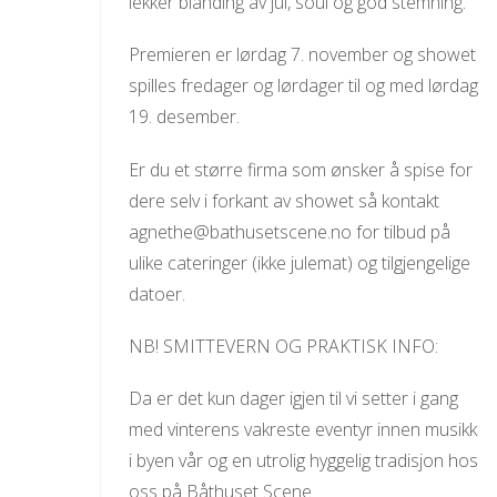
lekker blanding av jul, soul og god stemning.
Premieren er lørdag 7. november og showet
spilles fredager og lørdager til og med lørdag
19. desember.
Er du et større firma som ønsker å spise for
dere selv i forkant av showet så kontakt
agnethe@bathusetscene.no for tilbud på
ulike cateringer (ikke julemat) og tilgjengelige
datoer.
NB! SMITTEVERN OG PRAKTISK INFO:
Da er det kun dager igjen til vi setter i gang
med vinterens vakreste eventyr innen musikk
i byen vår og en utrolig hyggelig tradisjon hos
oss på Båthuset Scene