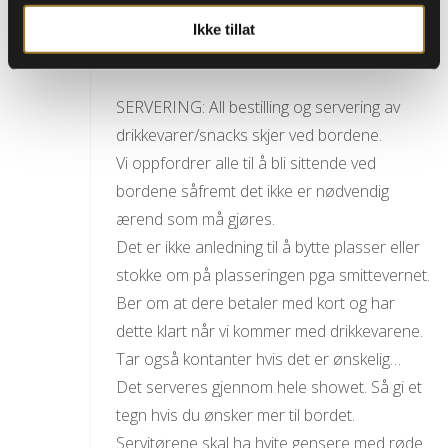
meg en mail på dette senest 3 dager i
Ikke tillat
forveien, så skal jeg prøve å få tilrettelagt.
SERVERING: All bestilling og servering av
drikkevarer/snacks skjer ved bordene.
Vi oppfordrer alle til å bli sittende ved
bordene såfremt det ikke er nødvendig
ærend som må gjøres.
Det er ikke anledning til å bytte plasser eller
stokke om på plasseringen pga smittevernet.
Ber om at dere betaler med kort og har
dette klart når vi kommer med drikkevarene.
Tar også kontanter hvis det er ønskelig…
Det serveres gjennom hele showet. Så gi et
tegn hvis du ønsker mer til bordet.
Servitørene skal ha hvite gensere med røde