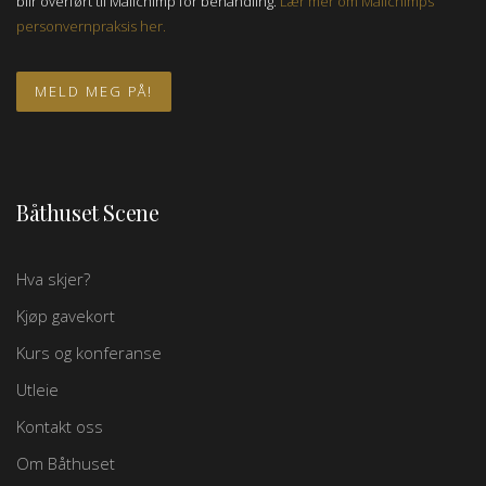
blir overført til Mailchimp for behandling.
Lær mer om Mailchimps
personvernpraksis her.
Båthuset Scene
Hva skjer?
Kjøp gavekort
Kurs og konferanse
Utleie
Kontakt oss
Om Båthuset