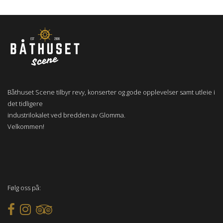
Båthuset Scene tilbyr revy, konserter og gode opplevelser samt utleie i
det tidligere
industrilokalet ved bredden av Glomma.
Velkommen!
Følg oss på: