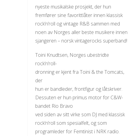
nyeste musikalske prosjekt, der hun
fremfører sine favorittlåter innen klassisk
rock’n’roll og vintage R&B sammen med
noen av Norges aller beste musikere innen
sjangeren – norsk vintagerocks superband!
Toini Knudtsen, Norges ubestridte
rock’n’roll-
dronning er kjent fra Toini & the Tomcats,
der
hun er bandleder, frontfigur og låtskriver.
Dessuten er hun primus motor for C&W-
bandet Rio Bravo
ved siden av sitt virke som DJ med klassisk
rock’n’roll som spesialfelt, og som
programleder for Femtinist i NRK radio.