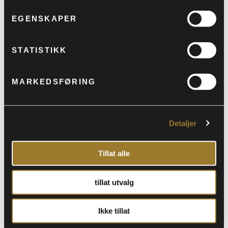
Morten hadde noen riff og melodier, og
EGENSKAPER
straks han hadde spilt dem, hadde vokalist
Morgan tekstene klare.
STATISTIKK
Etter hvert ble mange egne låter, og økende
respons fra publikum.
MARKEDSFØRING
I februar 2016 gikk Rawdhouse i studio. 11
egne låter spilt inn i løpet av ei helg. Tekster
Detaljer
ble skrevet ferdig mens kompet ble spilt inn,
deretter gikk vokalist Morgan inn og la på
Tillat alle
vokalen. Deres første plate fikk god
respons;
tillat utvalg
Fem av seks oppnåelige stjerner i
Ikke tillat
Bluesnews!