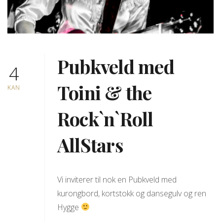
Pubkveld med
4
Toini & the
KAN
Rock`n`Roll
AllStars
Vi inviterer til nok en Pubkveld med
kurongbord, kortstokk og dansegulv og ren
Hygge