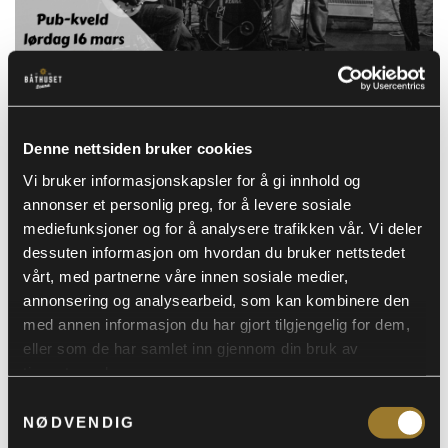
Denne nettsiden bruker cookies
Pub-Kveld med
16
Vi bruker informasjonskapsler for å gi innhold og
annonser et personlig preg, for å levere sosiale
Rawdhouse
MARS
mediefunksjoner og for å analysere trafikken vår. Vi deler
dessuten informasjon om hvordan du bruker nettstedet
vårt, med partnerne våre innen sosiale medier,
Rawdhouse starta beskjedent i august 2014.
annonsering og analysearbeid, som kan kombinere den
med annen informasjon du har gjort tilgjengelig for dem,
Første gig var i desember samme år med tre
eller som de har samlet inn gjennom din bruk av
sett med vanlige bluesrock-klassikere, og de
tjenestene deres.
fikk god publikum respons!
Samtykkevalg
NØDVENDIG
Men bandet hadde mer ambisjoner: Gitarist