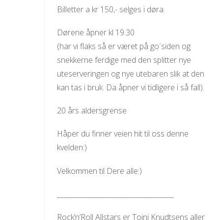
Billetter a kr 150,- selges i døra.
Dørene åpner kl 19.30
(har vi flaks så er været på go´siden og
snekkerne ferdige med den splitter nye
uteserveringen og nye utebaren slik at den
kan tas i bruk. Da åpner vi tidligere i så fall).
20 års aldersgrense
Håper du finner veien hit til oss denne
kvelden:)
Velkommen til Dere alle:)
__________________________________
Rock’n’Roll Allstars er Toini Knudtsens aller