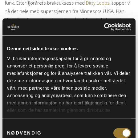
funk. Etter fjorårets braksuksess med
Dirty Loops
, topper vi
nå det hele med superstjernen fra Minnesota i USA. Han
skal på en Europaturné og vi er så heldige at de legger turen
innom Vinterjazzfestivalen.
De kommer med full produksjon på Båthuset Scene den 2.
Denne nettsiden bruker cookies
april Dette bør dere ikke gå glipp av. For mer informasjon om
han og hans turne, klikk
her
. Vi gleder oss til å se deg på en
Vi bruker informasjonskapsler for å gi innhold og
annonser et personlig preg, for å levere sosiale
funky aften på Båthuset i april!
mediefunksjoner og for å analysere trafikken vår. Vi deler
dessuten informasjon om hvordan du bruker nettstedet
BILLETTER
vårt, med partnerne våre innen sosiale medier,
annonsering og analysearbeid, som kan kombinere den
med annen informasjon du har gjort tilgjengelig for dem,
Tags:
eller som de har samlet inn gjennom din bruk av
#BÅTHUSETSCENE
#FREDRIKSTADBY
tjenestene deres.
#FREDRIKSTADSENTRUM
#HVASKJERIFREDRIKSTAD
Samtykkevalg
#PARTY
#UTPÅBYEN
#VINTERJAZZFESTIVALEN
NØDVENDIG