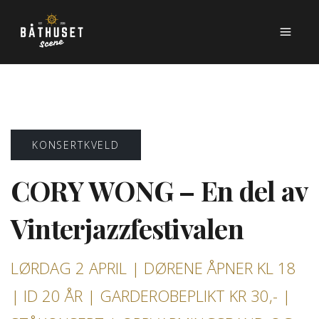
KONSERTKVELD
CORY WONG – En del av
Vinterjazzfestivalen
LØRDAG 2 APRIL | DØRENE ÅPNER KL 18
| ID 20 ÅR | GARDEROBEPLIKT KR 30,- |