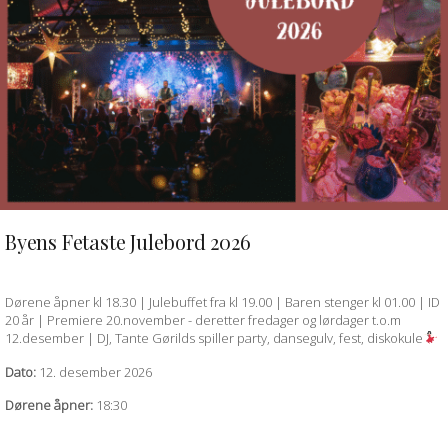
Byens Fetaste Julebord 2026
QUICK VIEW
Dørene åpner kl 18.30 | Julebuffet fra kl 19.00 | Baren stenger kl 01.00 | ID
20 år | Premiere 20.november - deretter fredager og lørdager t.o.m
12.desember | DJ, Tante Gørilds spiller party, dansegulv, fest, diskokule
Dato:
12. desember 2026
Dørene åpner:
18:30