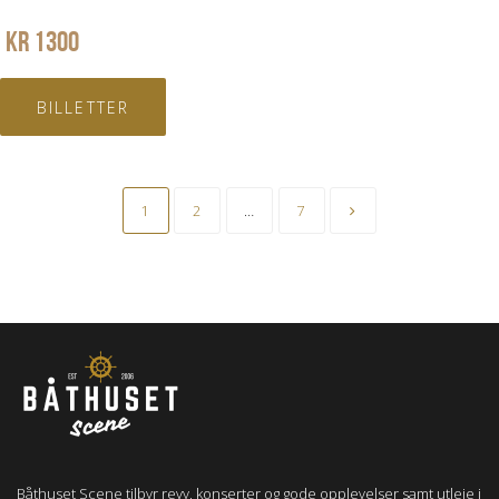
KR
1300
BILLETTER
1
2
…
7
Båthuset Scene tilbyr revy, konserter og gode opplevelser samt utleie i