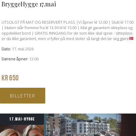
BryggeHygge 17.mai
QUICK VIEW
UTSOLGT PÅ MAT OG RESERVERT PLASS |Vi åpner kl 12.00 | Slutt kl 17.00
| Maten står fremme fra kl 13.30 til kl 15.00 | Mat gir garantert sitteplass og
oppdekket bord | GRATIS INNGANG for de som ikke skal spise - sitteplass
er da ikke garantert, men vi fyller på med stoler så langt det lar seg gjøre
Dato:
17. mai 2026
Dørene åpner:
12:00
KR
650
BILLETTER
17.MAI-HYGGE