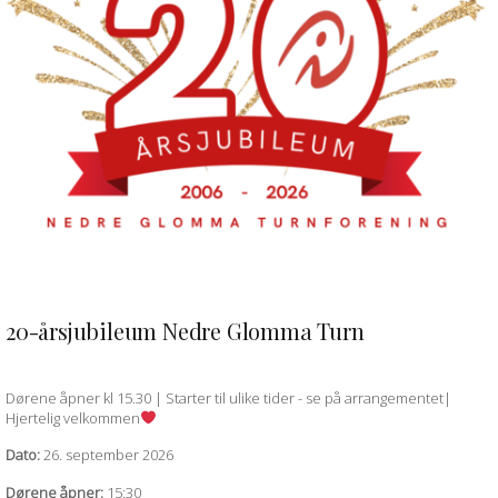
20-årsjubileum Nedre Glomma Turn
QUICK VIEW
Dørene åpner kl 15.30 | Starter til ulike tider - se på arrangementet|
Hjertelig velkommen
Dato:
26. september 2026
Dørene åpner:
15:30