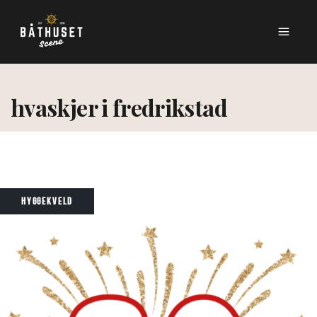
hvaskjer i fredrikstad
HYGGEKVELD