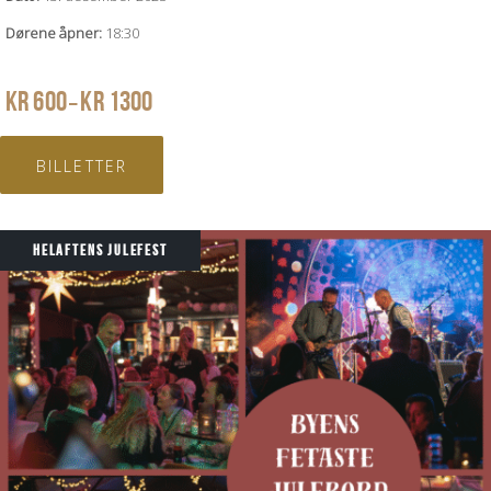
Dørene åpner:
18:30
PRISOMRÅDE:
KR
600
KR
1300
–
KR 600
TIL
BILLETTER
KR 1300
HELAFTENS JULEFEST