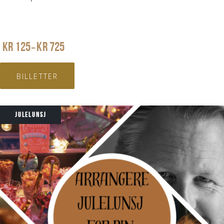
PRISOMRÅDE:
KR
125
KR
725
–
KR 125
TIL
BILLETTER
KR 725
JULELUNSJ