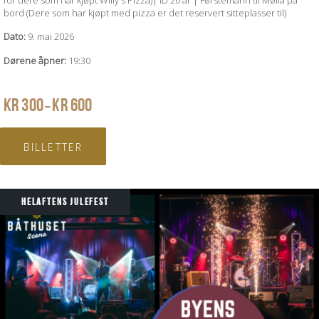
bord (Dere som har kjøpt med pizza er det reservert sitteplasser til)
Dato:
9. mai 2026
Dørene åpner:
19:30
PRISOMRÅDE:
KR
300
KR
600
–
KR 300
TIL
BILLETTER
KR 600
HELAFTENS JULEFEST