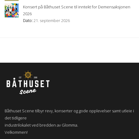
Konsert på Båthuset Scene til inntekt for Demensaksjonen
2026
Dato:
21. september 2026
Båthuset Scene tilbyr revy, konserter og gode opplevelser samt utleie i
det tidligere
industrilokalet ved bredden av Glomma.
Velkommen!