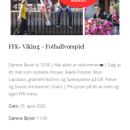
FFK- Viking – Fotballvorspiel
QUICK VIEW
Dørene åpner kl 10.00 | Alle aldre er velkommen❤️ | Salg av
litt mat som nystekte Pinsaer, Bakte Poteter, Brun
Lapskaus, gratinert Nachos og Spekeplanke på QR. Pølser
og Snacks fra barene| Gratis | FFK-priser på litt av hvert og
egen FFK-meny
Dato:
25. april 2026
Dørene åpner:
11:00