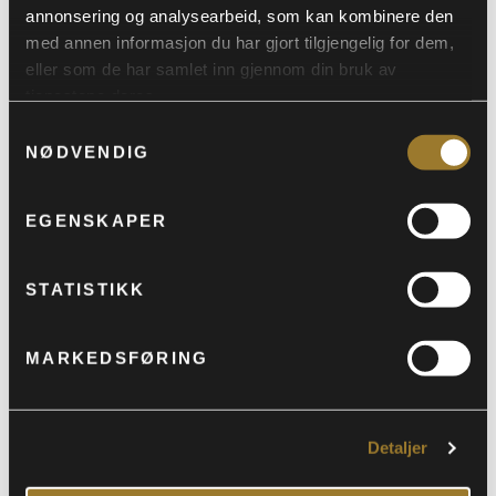
annonsering og analysearbeid, som kan kombinere den
med annen informasjon du har gjort tilgjengelig for dem,
eller som de har samlet inn gjennom din bruk av
tjenestene deres.
Samtykkevalg
NØDVENDIG
EGENSKAPER
STATISTIKK
ProhibitionParty 1925
MARKEDSFØRING
QUICK VIEW
Gatsby med bandet Swing It| Dørene åpner kl 20.00 | ID
Detaljer
20 år | Garderobeplikt på yttertøy: Kr 35 pr jakke |
Sitteplasser på denne billetten | Forhåndsplassering ved