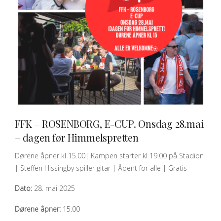
FFK – ROSENBORG, E-CUP. Onsdag 28.mai
QUICK VIEW
– dagen før Himmelspretten
Dørene åpner kl 15.00| Kampen starter kl 19.00 på Stadion
| Steffen Hissingby spiller gitar | Åpent for alle | Gratis
Dato:
28. mai 2025
Dørene åpner:
15:00