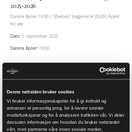
2025-2026
Dørene åpner 19.00 | "Øvelsen" begynner kl 20.00| Åpent
for alle
Dato:
5. september 2025
Dørene åpner:
19:00
KR
200
BILLETTER
Denne nettsiden bruker cookies
Vi bruker informasjonskapsler for å gi innhold og
annonser et personlig preg, for å levere sosiale
PARTYKVELD
mediefunksjoner og for å analysere trafikken vår. Vi deler
dessuten informasjon om hvordan du bruker nettstedet
vårt, med partnerne våre innen sosiale medier,