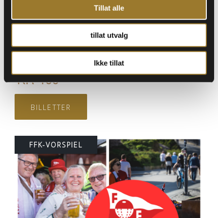
bord |
Tillat alle
Dato:
24. oktober 2025
tillat utvalg
Dørene åpner:
20:00
Ikke tillat
KR
400
BILLETTER
FFK-VORSPIEL