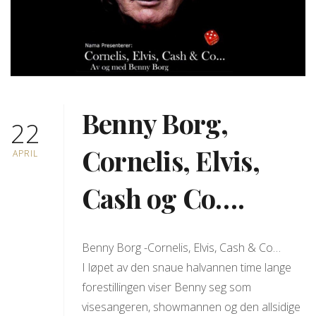
Benny Borg,
22
Cornelis, Elvis,
APRIL
Cash og Co….
Benny Borg -Cornelis, Elvis, Cash & Co…
I løpet av den snaue halvannen time lange
forestillingen viser Benny seg som
visesangeren, showmannen og den allsidige