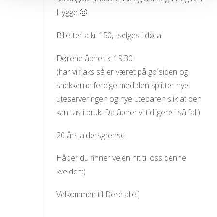
Hygge 🙂
Billetter a kr 150,- selges i døra.
Dørene åpner kl 19.30
(har vi flaks så er været på go´siden og
snekkerne ferdige med den splitter nye
uteserveringen og nye utebaren slik at den
kan tas i bruk. Da åpner vi tidligere i så fall).
20 års aldersgrense
Håper du finner veien hit til oss denne
kvelden:)
Velkommen til Dere alle:)