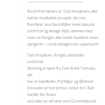
__________________________________
Rock’n’Roll Allstars er Toini Knudtsens aller
nyeste musikalske prosjekt, der hun
fremfører sine favorittlåter innen klassisk
rock’n’roll og vintage R&B sammen med
noen av Norges aller beste musikere innen
sjangeren – norsk vintagerocks superband!
Toini Knudtsen, Norges ubestridte
rock’n’roll-
dronning er kjent fra Toini & the Tomcats,
der
hun er bandleder, frontfigur og låtskriver.
Dessuten er hun primus motor for C&W-
bandet Rio Bravo
ved siden av sitt virke som DJ med klassisk