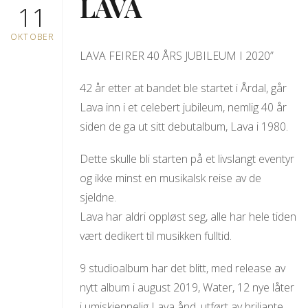
LAVA
11
OKTOBER
LAVA FEIRER 40 ÅRS JUBILEUM I 2020”
42 år etter at bandet ble startet i Årdal, går
Lava inn i et celebert jubileum, nemlig 40 år
siden de ga ut sitt debutalbum, Lava i 1980.
Dette skulle bli starten på et livslangt eventyr
og ikke minst en musikalsk reise av de
sjeldne.
Lava har aldri oppløst seg, alle har hele tiden
vært dedikert til musikken fulltid.
9 studioalbum har det blitt, med release av
nytt album i august 2019, Water, 12 nye låter
i umiskjennelig Lava ånd, utført av briljante