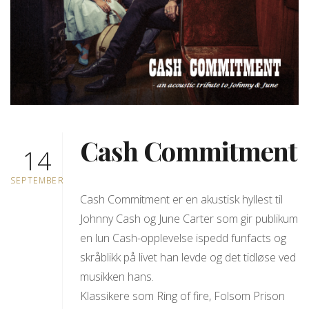
Cash Commitment
14
SEPTEMBER
Cash Commitment er en akustisk hyllest til
Johnny Cash og June Carter som gir publikum
en lun Cash-opplevelse ispedd funfacts og
skråblikk på livet han levde og det tidløse ved
musikken hans.
Klassikere som Ring of fire, Folsom Prison