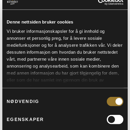
Denne nettsiden bruker cookies
Vi bruker informasjonskapsler for å gi innhold og
annonser et personlig preg, for å levere sosiale
Hard Rock Legacy
11
mediefunksjoner og for å analysere trafikken vår. Vi deler
dessuten informasjon om hvordan du bruker nettstedet
KAN
vårt, med partnerne våre innen sosiale medier,
Lørdag 11 mai braker det løs med en
annonsering og analysearbeid, som kan kombinere den
dobbel-konsert med Hard Rock Legacy – an
med annen informasjon du har gjort tilgjengelig for dem,
eller som de har samlet inn gjennom din bruk av
evening with tributes to Europe and Dio
tjenestene deres.
Samtykkevalg
NØDVENDIG
BILLETTER
EGENSKAPER