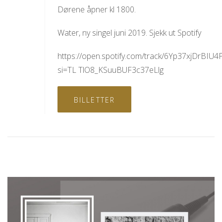
Dørene åpner kl 1800.
Water, ny singel juni 2019. Sjekk ut Spotify
https://open.spotify.com/track/6Yp37xjDrBIU4
si=TL TlO8_KSuuBUF3c37eLlg
BILLETTER